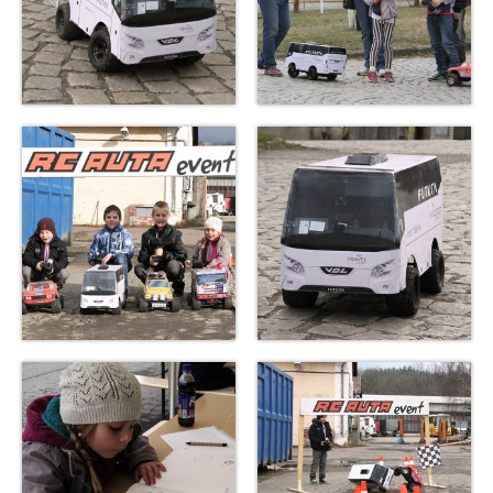
Vysokozdvižné vozíky a tahače
Bagry na dálkové ovládání
Superhrdinové a Filmová auta
Logistické firmy
Motoristické akce
Autíčka na svatbě
Pirátské lodě
Indiáni a Western
Traktory na dálkové ovládání
Video
Fotky