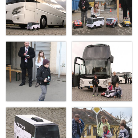
Aréna s bagry
TYP EVENTU
Párty a večírky
Konference/Školení
Týmová kreativní párty
Dny otevřených dveří
Firemní rodinné dny
Tematické balíčky
Kreativní stavba týmových závoďáků
Soutěž v převozu piva vysokozdvižkami
IT Challenge