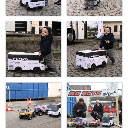
Další projekty
Expedice s RC Auty do přírody – za
dobrodružstvím a poznáváním
Firemní příměstské tábory
Letní Anglický příměstský tábor s Kreativními
auty na dálkáč
DIY Stavba kreativních kartonových autíček
VZDĚLÁVACÍ PROGRAM PRO ŠKOLY /
Projektové dny – Kreativní autíčková dílna / OP JAK
Projektové dny pro školy – Kreativní akční
autíčková dílna – OP JAK
Ukázka ZŠ: Vejrostova Brno – Bystrc
Ukázka: SŠ: Cichnova Brno