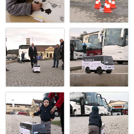
Reference
Kontakt
ENG
NL
O nás
Co děláme a proč
Historie
Vlastní vývoj, úpravy techniky, stavba kapot
podle přání klienta
Typy aut a vozidel co umíme
Doporučeme lokality