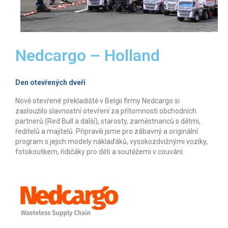
Reference
Kontakt
Nedcargo – Holland
ENG
NL
Den otevřených dveří
O nás
Nově otevřené překladiště v Belgii firmy Nedcargo si
zasloužilo slavnostní otevření za přítomnosti obchodních
Co děláme a proč
partnerů (Red Bull a další), starosty, zaměstnanců s dětmi,
ředitelů a majitelů. Připravili jsme pro zábavný a originální
Historie
program s jejich modely náklaďáků, vysokozdvižnými vozíky,
fotokoutkem, řidičáky pro děti a soutěžemi v couvání.
Vlastní vývoj, úpravy techniky, stavba kapot
podle přání klienta
Typy aut a vozidel co umíme
Doporučeme lokality