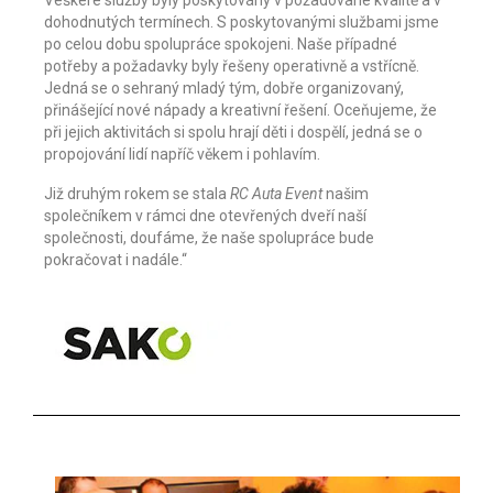
Veškeré služby byly poskytovány v požadované kvalitě a v
dohodnutých termínech. S poskytovanými službami jsme
po celou dobu spolupráce spokojeni. Naše případné
potřeby a požadavky byly řešeny operativně a vstřícně.
Jedná se o sehraný mladý tým, dobře organizovaný,
přinášející nové nápady a kreativní řešení. Oceňujeme, že
při jejich aktivitách si spolu hrají děti i dospělí, jedná se o
propojování lidí napříč věkem i pohlavím.
Již druhým rokem se stala
RC Auta Event
našim
společníkem v rámci dne otevřených dveří naší
společnosti, doufáme, že naše spolupráce bude
pokračovat i nadále.“