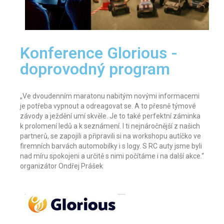
Konference Glorious -
doprovodný program
„Ve dvoudenním maratonu nabitým novými informacemi
je potřeba vypnout a odreagovat se. A to přesně týmové
závody a ježdění umí skvěle. Je to také perfektní záminka
k prolomení ledů a k seznámení. I ti nejnáročnější z našich
partnerů, se zapojili a připravili si na workshopu autíčko ve
firemních barvách automobilky i s logy. S RC auty jsme byli
nad míru spokojeni a určitě s nimi počítáme i na další akce.“
organizátor Ondřej Prášek