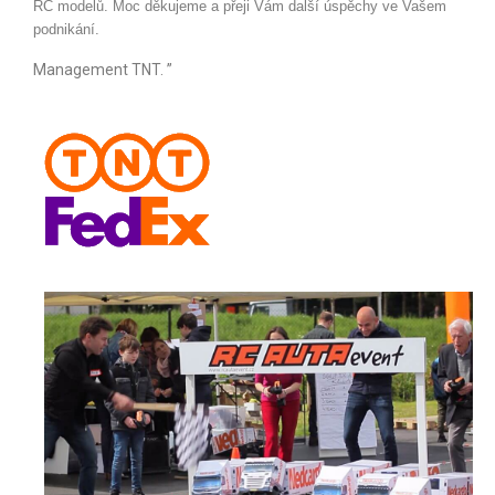
RC modelů.
Moc děkujeme a přeji Vám další úspěchy ve Vašem
Vysokozdvižné vozíky a tahače
podnikání.
Management TNT. ”
Bagry na dálkové ovládání
Superhrdinové a Filmová auta
Logistické firmy
Motoristické akce
Autíčka na svatbě
Pirátské lodě
Indiáni a Western
Traktory na dálkové ovládání
Video
Fotky