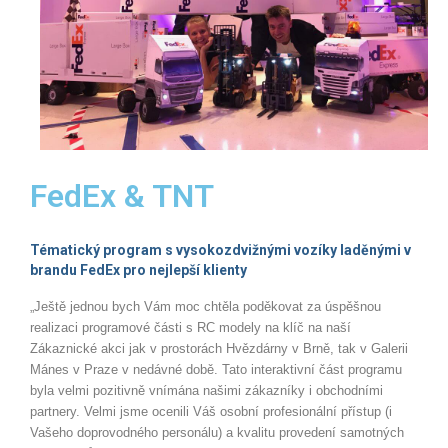
Aréna s bagry
TYP EVENTU
Párty a večírky
Konference/Školení
Týmová kreativní párty
FedEx & TNT
Dny otevřených dveří
Tématický program s vysokozdvižnými vozíky laděnými v
Firemní rodinné dny
brandu FedEx pro nejlepší klienty
„Ještě jednou bych Vám moc chtěla poděkovat za úspěšnou
Tematické balíčky
realizaci programové části s RC modely na klíč na naší
Kreativní stavba týmových závoďáků
Zákaznické akci jak v prostorách Hvězdárny v Brně, tak v Galerii
Mánes v Praze v nedávné době.
Tato interaktivní část programu
Soutěž v převozu piva vysokozdvižkami
byla velmi pozitivně vnímána našimi zákazníky i obchodními
partnery. Velmi jsme ocenili Váš osobní profesionální přístup (i
IT Challenge
Vašeho doprovodného personálu) a kvalitu provedení samotných