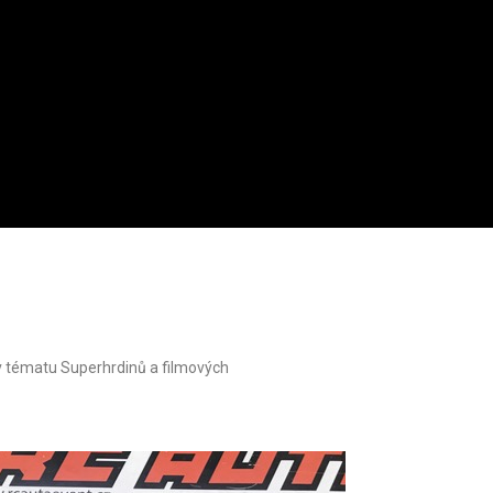
 v tématu Superhrdinů a filmových