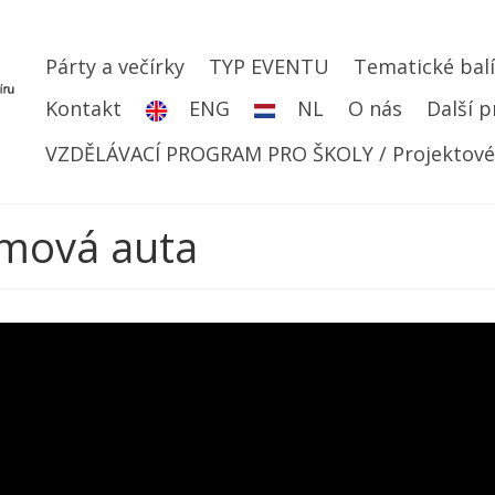
Párty a večírky
TYP EVENTU
Tematické bal
Kontakt
ENG
NL
O nás
Další p
VZDĚLÁVACÍ PROGRAM PRO ŠKOLY / Projektové dn
lmová auta