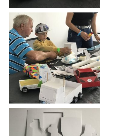
Reference
Kontakt
ENG
NL
O nás
Co děláme a proč
Historie
Vlastní vývoj, úpravy techniky, stavba kapot
podle přání klienta
Typy aut a vozidel co umíme
Doporučeme lokality