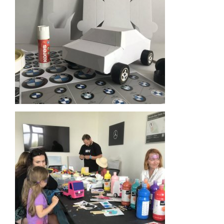
Další projekty
Expedice s RC Auty do přírody – za
dobrodružstvím a poznáváním
Firemní příměstské tábory
Letní Anglický příměstský tábor s Kreativními
auty na dálkáč
DIY Stavba kreativních kartonových autíček
VZDĚLÁVACÍ PROGRAM PRO ŠKOLY /
Projektové dny – Kreativní autíčková dílna / OP JAK
Projektové dny pro školy – Kreativní akční
autíčková dílna – OP JAK
Ukázka ZŠ: Vejrostova Brno – Bystrc
Ukázka: SŠ: Cichnova Brno