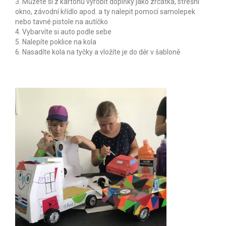
3. Můžete si z kartonu vyrobit doplňky jako zrcátka, střešní
Vysokozdvižné vozíky a tahače
okno, závodní křídlo apod. a ty nalepit pomocí samolepek
nebo tavné pistole na autíčko
4. Vybarvíte si auto podle sebe
Bagry na dálkové ovládání
5. Nalepíte poklice na kola
6. Nasadíte kola na tyčky a vložíte je do děr v šabloně
Superhrdinové a Filmová auta
Logistické firmy
Motoristické akce
Autíčka na svatbě
Pirátské lodě
Indiáni a Western
Traktory na dálkové ovládání
Video
Fotky