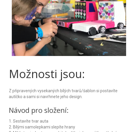
Aréna s bagry
TYP EVENTU
Párty a večírky
Konference/Školení
Týmová kreativní párty
Dny otevřených dveří
Možnosti jsou:
Firemní rodinné dny
Tematické balíčky
Z připravených vysekaných bílých tvarů/šablon si postavíte
autíčko a sami si navrhnete jeho design.
Kreativní stavba týmových závoďáků
Návod pro složení:
Soutěž v převozu piva vysokozdvižkami
1. Sestavíte tvar auta
IT Challenge
2.
Bílými samolepkami slepíte hrany