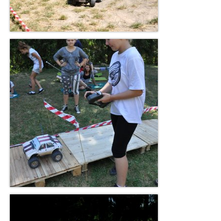
Vysokozdvižné vozíky a tahače
Bagry na dálkové ovládání
Superhrdinové a Filmová auta
Logistické firmy
Motoristické akce
Autíčka na svatbě
Pirátské lodě
Indiáni a Western
Traktory na dálkové ovládání
Video
Fotky