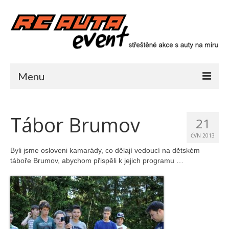
Menu
Párty a večírky
Tábor Brumov
21
Týmová kreativní párty se stavbou závoďáků
na dálkáč
ČVN 2013
Byli jsme osloveni kamarády, co dělají vedoucí na dětském
Pro obchodní partnery
táboře Brumov, abychom přispěli k jejich programu …
Převoz piva vysokozdvižnými vozíky
Překážková dráha pro technologické firmy
3 typy techniky v 1