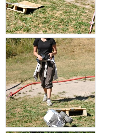
Další projekty
Expedice s RC Auty do přírody – za
dobrodružstvím a poznáváním
Firemní příměstské tábory
Letní Anglický příměstský tábor s Kreativními
auty na dálkáč
DIY Stavba kreativních kartonových autíček
VZDĚLÁVACÍ PROGRAM PRO ŠKOLY /
Projektové dny – Kreativní autíčková dílna / OP JAK
Projektové dny pro školy – Kreativní akční
autíčková dílna – OP JAK
Ukázka ZŠ: Vejrostova Brno – Bystrc
Ukázka: SŠ: Cichnova Brno