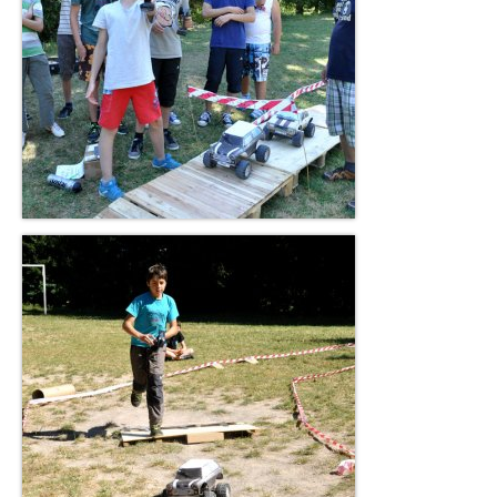
Aréna s bagry
TYP EVENTU
Párty a večírky
Konference/Školení
Týmová kreativní párty
Dny otevřených dveří
Firemní rodinné dny
Tematické balíčky
Kreativní stavba týmových závoďáků
Soutěž v převozu piva vysokozdvižkami
IT Challenge