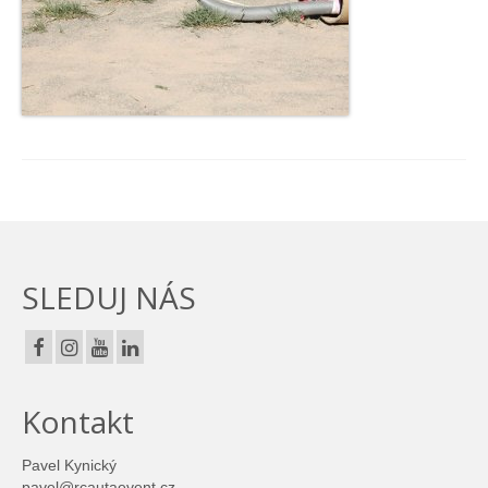
SLEDUJ NÁS
Kontakt
Pavel Kynický
pavel@rcautaevent.cz