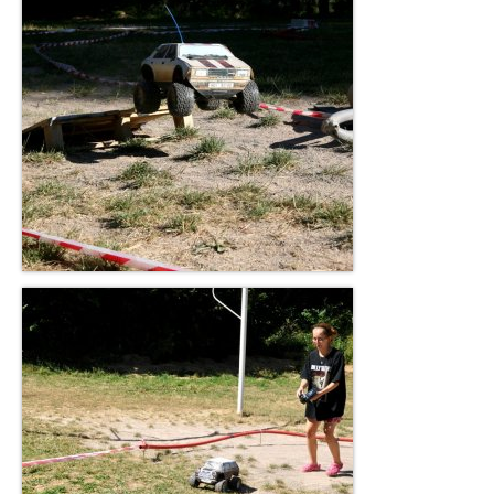
Reference
Kontakt
ENG
NL
O nás
Co děláme a proč
Historie
Vlastní vývoj, úpravy techniky, stavba kapot
podle přání klienta
Typy aut a vozidel co umíme
Doporučeme lokality