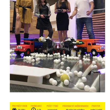
Aréna s bagry
TYP EVENTU
Párty a večírky
Konference/Školení
Týmová kreativní párty
Dny otevřených dveří
Firemní rodinné dny
Tematické balíčky
Kreativní stavba týmových závoďáků
Soutěž v převozu piva vysokozdvižkami
IT Challenge