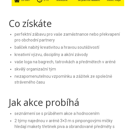
Vysokozdvižné vozíky a tahače
Bagry na dálkové ovládání
Co získáte
Superhrdinové a Filmová auta
perfektní zábavu pro vaše zaměstnance nebo překvapení
pro obchodní partnery
Logistické firmy
balíček nabitý kreativitou a hravou soutěživostí
Motoristické akce
kreativní výzvu, disciplíny a akční závody
vaše loga na bagrech, tatrovkách a předmětech v aréně
Autíčka na svatbě
skvělý organizační tým
nezapomenutelnou vzpomínku a zážitek ze společně
Pirátské lodě
stráveného času
Indiáni a Western
Jak akce probíhá
Traktory na dálkové ovládání
seznámení se s průběhem akce a hodnocením
Video
2 týmy najednou v aréně 3×3 m s pinpongovými míčky
Fotky
hledají makety třetinek piva a obrandované předměty s