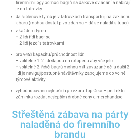
firemními logy pomocí bagrů na dálkové ovládání a nabírají
Reference
je na tatrovky
další členové týmů je v tatrovkách transportují na základnu
Kontakt
k baru (mohou dostat pivo zdarma – dá se naladit situaci)
v každém týmu:
ENG
– 2 lidi řídí bagr se
– 2 lidi jezdí s tatrovkami
NL
pro větší kapacitu/průchodnost lidí:
O nás
– volitelné 1: 2 lidi šlapou na rotopedu aby vše jelo
– volitelné 2: řidiči bagrů mohou mít zavazané oči a další 2
Co děláme a proč
lidi je navigujípostupně návštěvníky zapojujeme do volné
týmové aktivity
Historie
vyhodnocování nejlepších po vzoru Top Gear – perfektní
záminka rozdat nejlepším drobné ceny a merchandise
Vlastní vývoj, úpravy techniky, stavba kapot
podle přání klienta
Střeštěná zábava na párty
Typy aut a vozidel co umíme
naladěná do firemního
Doporučeme lokality
brandu