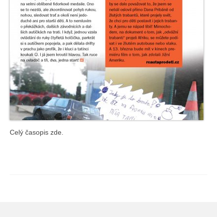
Vysokozdvižné vozíky a tahače
Bagry na dálkové ovládání
Superhrdinové a Filmová auta
Logistické firmy
Motoristické akce
Autíčka na svatbě
Pirátské lodě
Celý časopis zde.
Indiáni a Western
Traktory na dálkové ovládání
Video
Fotky