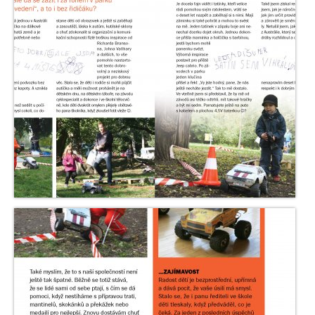
Aréna s bagry
TYP EVENTU
Párty a večírky
Konference/Školení
Týmová kreativní párty
Dny otevřených dveří
Firemní rodinné dny
Tematické balíčky
Kreativní stavba týmových závoďáků
Soutěž v převozu piva vysokozdvižkami
IT Challenge