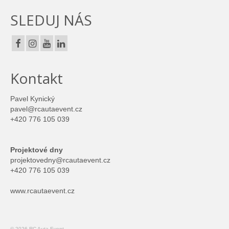
Reference
SLEDUJ NÁS
Kontakt
ENG
Kontakt
NL
O nás
Pavel Kynický
pavel@rcautaevent.cz
Co děláme a proč
+420 776 105 039
Historie
Projektové dny
projektovedny@rcautaevent.cz
Vlastní vývoj, úpravy techniky, stavba kapot
+420 776 105 039
podle přání klienta
www.rcautaevent.cz
Typy aut a vozidel co umíme
Doporučeme lokality
© 2026 RC Auta Event